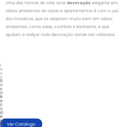
Uma das formas de criar uma
decoração
elegante em
vários ambientes de casas e apartamentos é com o uso
dos mosaicos, que se adaptam muito bem em vários
ambientes, como salas, cozinhas e banheiros, e que
ajudam a realçar toda decoração aonde são utilizados.
L
o
u
ç
a
P
d
a
e
r
C
a
a
S
P
s
a
a
a
l
r
d
a
a
e
C
O
B
o
u
a
z
t
Ver Catalogo
n
i
r