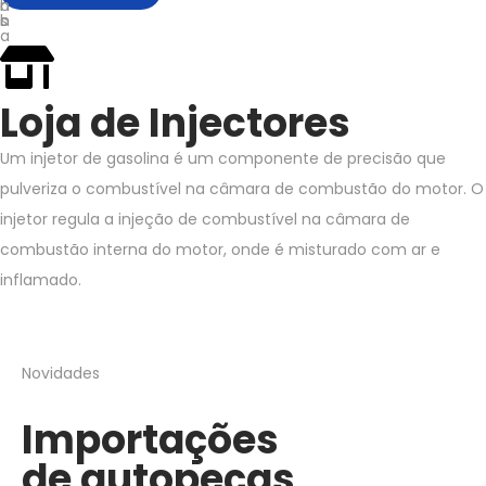
h
n
o
o
h
s
a
Loja de Injectores
Um injetor de gasolina é um componente de precisão que
pulveriza o combustível na câmara de combustão do motor. O
injetor regula a injeção de combustível na câmara de
combustão interna do motor, onde é misturado com ar e
inflamado.
Novidades
Importações
de autopeças