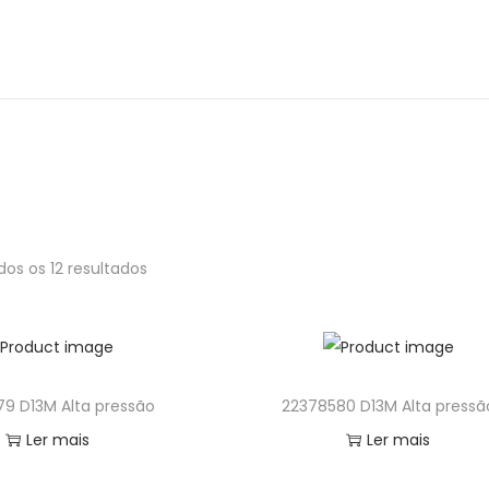
os os 12 resultados
9 D13M Alta pressão
22378580 D13M Alta pressã
Ler mais
Ler mais