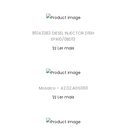
85143383 DIESEL INJECTOR D16H
EPA10/0BD13
Ler mais
Mosaico – 42.02.AGS0611
Ler mais