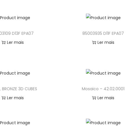
03109 D13F EPA07
85003935 D11F EPA07
Ler mais
Ler mais
 BRONZE 3D CUBES
Mosaico – 42.02.0001
Ler mais
Ler mais