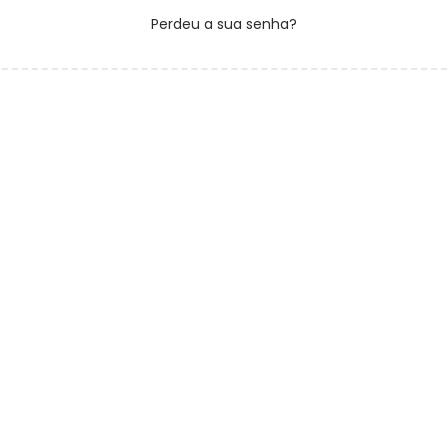
r
Perdeu a sua senha?
t
i
ó
o
r
i
o