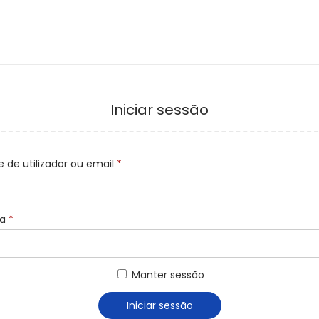
Iniciar sessão
O
 de utilizador ou email
*
b
r
O
ha
*
i
b
g
r
a
Manter sessão
i
t
g
ó
Iniciar sessão
a