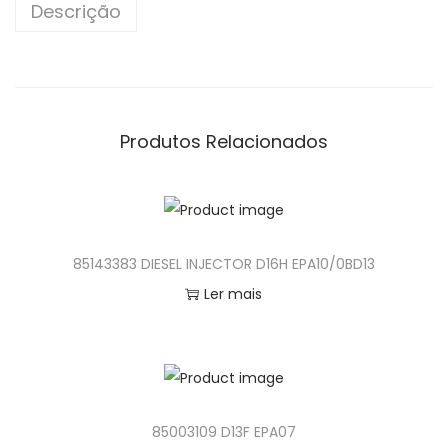
Descrição
n
Produtos Relacionados
85143383 DIESEL INJECTOR D16H EPA10/0BD13
Ler mais
85003109 D13F EPA07