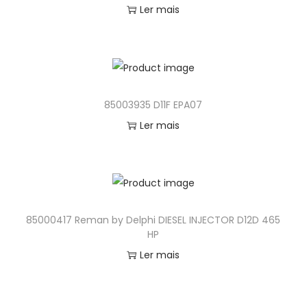
Ler mais
85003935 D11F EPA07
Ler mais
85000417 Reman by Delphi DIESEL INJECTOR D12D 465
HP
Ler mais