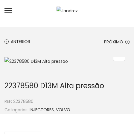
S
S
k
k
i
i
p
p
ANTERIOR
PRÓXIMO
t
t
o
o
n
c
a
o
v
n
22378580 D13M Alta pressão
i
t
g
e
REF:
22378580
a
n
Categorias:
INJECTORES
,
VOLVO
t
t
i
o