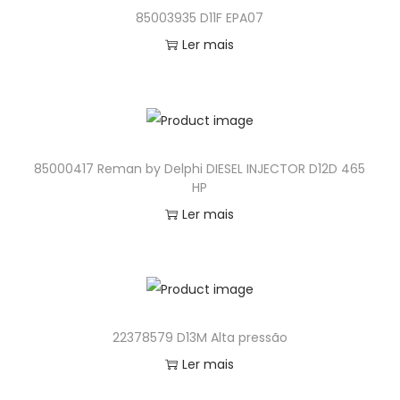
85003935 D11F EPA07
Ler mais
85000417 Reman by Delphi DIESEL INJECTOR D12D 465
HP
Ler mais
22378579 D13M Alta pressão
Ler mais