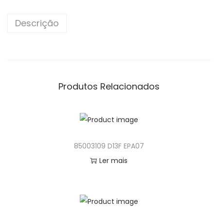
n
Descrição
Produtos Relacionados
85003109 D13F EPA07
Ler mais