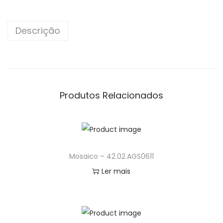
n
Descrição
Produtos Relacionados
Mosaico – 42.02.AGS0611
Ler mais