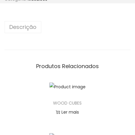
n
Descrição
Produtos Relacionados
WOOD CUBES
Ler mais