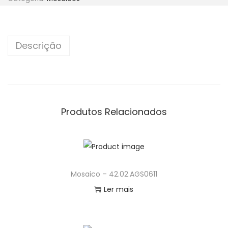
n
Descrição
Produtos Relacionados
Mosaico – 42.02.AGS0611
Ler mais